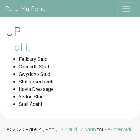
Rate My Pony
JP
Tallit
Fellbury Stud
Caenarth Stud
Gwyddno Stud
Stal Rosenbeek
Havia Dressage
Ylston Stud
Stall Ådahl
© 2020 Rate My Pony |
Kirjaudu sisään
tai
Rekisteröidy