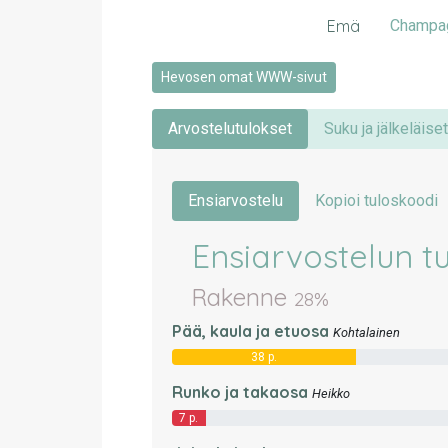
Emä
Champag
Hevosen omat WWW-sivut
Arvostelutulokset
Suku ja jälkeläiset
Ensiarvostelu
Kopioi tuloskoodi
Ensiarvostelun t
Rakenne
28%
Pää, kaula ja etuosa
Kohtalainen
38 p.
Runko ja takaosa
Heikko
7 p.