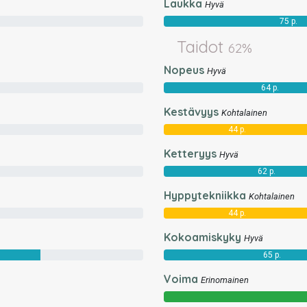
Laukka
Hyvä
75 p.
Taidot
62%
Nopeus
Hyvä
64 p.
Kestävyys
Kohtalainen
44 p.
Ketteryys
Hyvä
62 p.
Hyppytekniikka
Kohtalainen
44 p.
Kokoamiskyky
Hyvä
65 p.
Voima
Erinomainen