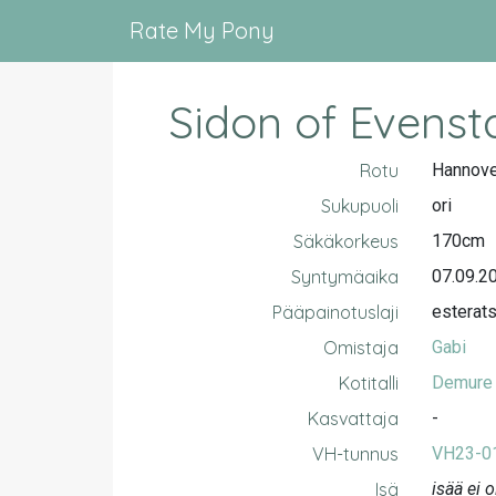
Rate My Pony
Sidon of Evenst
Rotu
Hannove
Sukupuoli
ori
Säkäkorkeus
170cm
Syntymäaika
07.09.2
Pääpainotuslaji
esterat
Omistaja
Gabi
Kotitalli
Demure
Kasvattaja
-
VH-tunnus
VH23-0
Isä
isää ei o