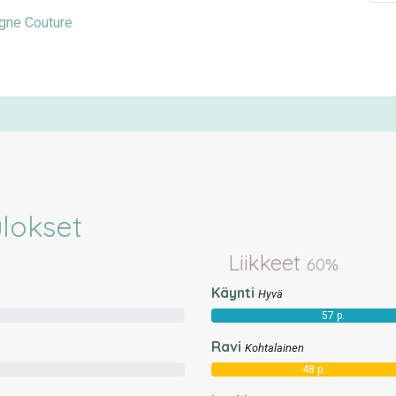
ne Couture
ulokset
Liikkeet
60%
Käynti
Hyvä
57 p.
Ravi
Kohtalainen
48 p.