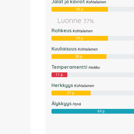
Jalat ja kaviot
Kohtalainen
39 p.
Luonne
37%
Rohkeus
Kohtalainen
39 p.
Kuuliaisuus
Kohtalainen
38 p.
Temperamentti
Heikko
11 p.
Herkkyys
Kohtalainen
27 p.
Älykkyys
Hyvä
69 p.