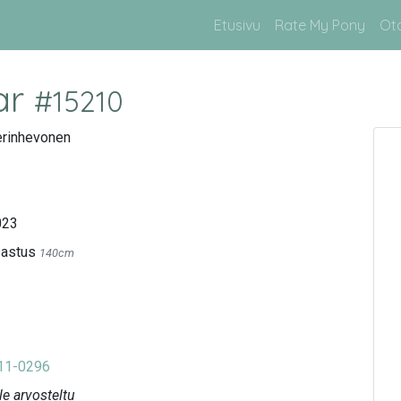
Etusivu
Rate My Pony
Ot
ar
#15210
rinhevonen
023
sastus
140cm
11-0296
le arvosteltu